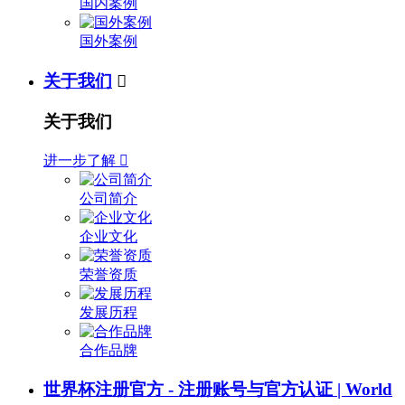
国内案例
国外案例
关于我们

关于我们
进一步了解

公司简介
企业文化
荣誉资质
发展历程
合作品牌
世界杯注册官方 - 注册账号与官方认证 | World