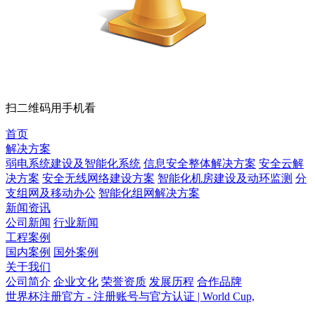
扫二维码用手机看
首页
解决方案
弱电系统建设及智能化系统
信息安全整体解决方案
安全云解
决方案
安全无线网络建设方案
智能化机房建设及动环监测
分
支组网及移动办公
智能化组网解决方案
新闻资讯
公司新闻
行业新闻
工程案例
国内案例
国外案例
关于我们
公司简介
企业文化
荣誉资质
发展历程
合作品牌
世界杯注册官方 - 注册账号与官方认证 | World Cup,