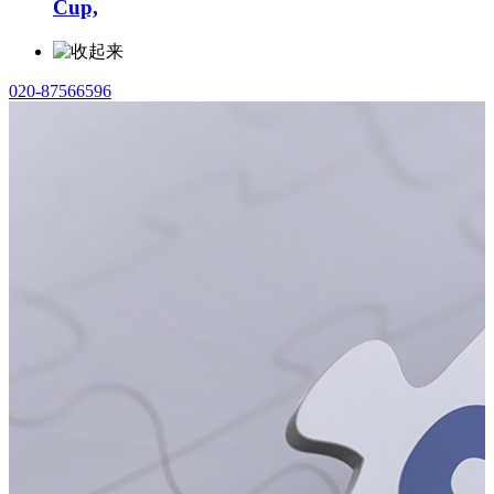
Cup,
020-87566596