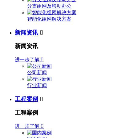
分支组网及移动办公
智能化组网解决方案
新闻资讯

新闻资讯
进一步了解

公司新闻
行业新闻
工程案例

工程案例
进一步了解
