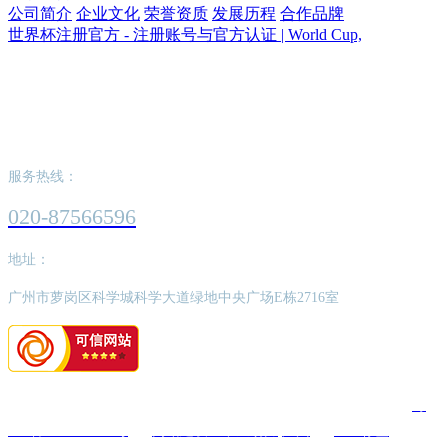
公司简介
企业文化
荣誉资质
发展历程
合作品牌
世界杯注册官方 - 注册账号与官方认证 | World Cup,
世界杯注册官方 - 注册账号与官方认证 |
World Cup,
服务热线：
020-87566596
地址：
广州市萝岗区科学城科学大道绿地中央广场E栋2716室
版权所有：世界杯注册官方 - 注册账号与官方认证 | World Cup,
粤
ICP备2022062526号
网站建设：中企动力
广州
SEO标签